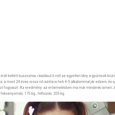
órát kellett buszoznia, ráadásul ő volt az egyetlen lány a gyúrósok kö
a: a most 24 éves orosz nő azóta is heti 4-5 alkalommal jár edzeni, és s
 zabot fogyaszt. Az eredmény: az erőemelésben ma már mindenki ismeri Ju
., fekvenyomás: 175 kg., felhúzás: 205 kg.