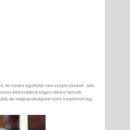
zött, de mindez egyáltalán nem szegte a kedvét.
Julia
portos életmódjához szigorú diéta is tartozik:
liát, aki világbajnokságokat nyert, megdöntött egy