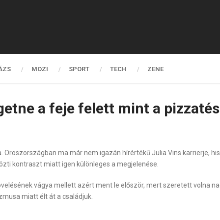
ÁZS
MOZI
SPORT
TECH
ZENE
etne a feje felett mint a pizzatés
-ra. Oroszországban ma már nem igazán hírértékű Julia Vins karrierje, h
közti kontraszt miatt igen különleges a megjelenése.
velésének vágya mellett azért ment le először, mert szeretett volna na
zmusa miatt élt át a családjuk.