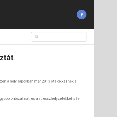
ztát
iszen a helyi lapokban már 2013 óta cikkeznek a
gyobb önbizalmat, és a stresszhelyzetekkel is fel