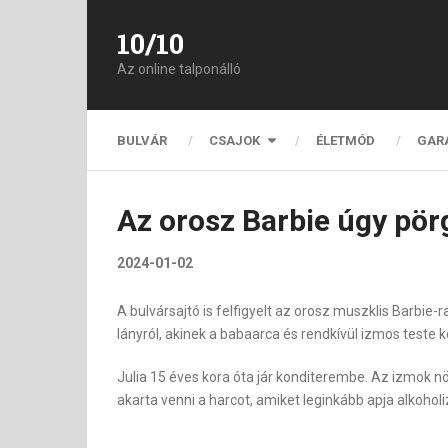
10/10
Az online talponálló
BULVÁR
CSAJOK
ÉLETMÓD
GAR
Az orosz Barbie úgy pörg
2024-01-02
A bulvársajtó is felfigyelt az orosz muszklis Barbie
lányról, akinek a babaarca és rendkívül izmos teste 
Julia 15 éves kora óta jár konditerembe. Az izmok nö
akarta venni a harcot, amiket leginkább apja alkoholi