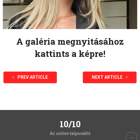
A galéria megnyitásához
kattints a képre!
PREV ARTICLE
NEXT ARTICLE
10/10
Az online talponálló