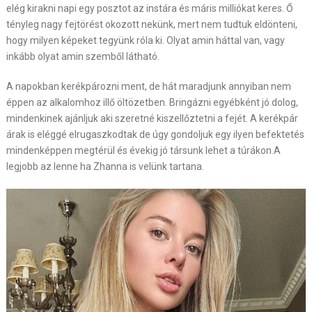
elég kirakni napi egy posztot az instára és máris milliókat keres. Ő
tényleg nagy fejtörést okozott nekünk, mert nem tudtuk eldönteni,
hogy milyen képeket tegyünk róla ki. Olyat amin háttal van, vagy
inkább olyat amin szemből látható.
A napokban kerékpározni ment, de hát maradjunk annyiban nem
éppen az alkalomhoz illő öltözetben. Bringázni egyébként jó dolog,
mindenkinek ajánljuk aki szeretné kiszellőztetni a fejét. A kerékpár
árak is eléggé elrugaszkodtak de úgy gondoljuk egy ilyen befektetés
mindenképpen megtérül és évekig jó társunk lehet a túrákon.A
legjobb az lenne ha Zhanna is velünk tartana.