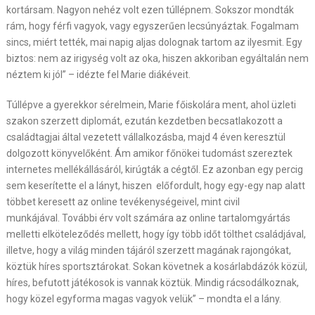
kortársam. Nagyon nehéz volt ezen túllépnem. Sokszor mondták
rám, hogy férfi vagyok, vagy egyszerűen lecsúnyáztak. Fogalmam
sincs, miért tették, mai napig aljas dolognak tartom az ilyesmit. Egy
biztos: nem az irigység volt az oka, hiszen akkoriban egyáltalán nem
néztem ki jól” – idézte fel Marie diákéveit.
Túllépve a gyerekkor sérelmein, Marie főiskolára ment, ahol üzleti
szakon szerzett diplomát, ezután kezdetben becsatlakozott a
családtagjai által vezetett vállalkozásba, majd 4 éven keresztül
dolgozott könyvelőként. Ám amikor főnökei tudomást szereztek
internetes mellékállásáról, kirúgták a cégtől. Ez azonban egy percig
sem keserítette el a lányt, hiszen előfordult, hogy egy-egy nap alatt
többet keresett az online tevékenységeivel, mint civil
munkájával. További érv volt számára az online tartalomgyártás
melletti elköteleződés mellett, hogy így több időt tölthet családjával,
illetve, hogy a világ minden tájáról szerzett magának rajongókat,
köztük híres sportsztárokat. Sokan követnek a kosárlabdázók közül,
híres, befutott játékosok is vannak köztük. Mindig rácsodálkoznak,
hogy közel egyforma magas vagyok velük” – mondta el a lány.