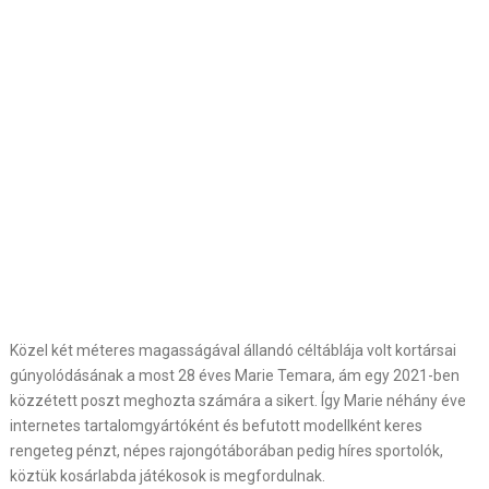
Közel két méteres magasságával állandó céltáblája volt kortársai
gúnyolódásának a most 28 éves Marie Temara, ám egy 2021-ben
közzétett poszt meghozta számára a sikert. Így Marie néhány éve
internetes tartalomgyártóként és befutott modellként keres
rengeteg pénzt, népes rajongótáborában pedig híres sportolók,
köztük kosárlabda játékosok is megfordulnak.