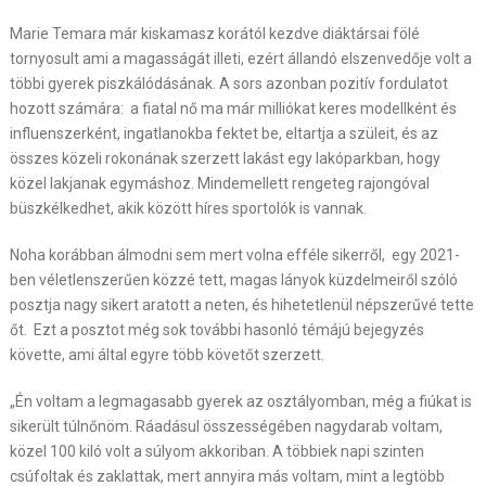
Marie Temara már kiskamasz korától kezdve diáktársai fölé
tornyosult ami a magasságát illeti, ezért állandó elszenvedője volt a
többi gyerek piszkálódásának. A sors azonban pozitív fordulatot
hozott számára: a fiatal nő ma már milliókat keres modellként és
influenszerként, ingatlanokba fektet be, eltartja a szüleit, és az
összes közeli rokonának szerzett lakást egy lakóparkban, hogy
közel lakjanak egymáshoz. Mindemellett rengeteg rajongóval
büszkélkedhet, akik között híres sportolók is vannak.
Noha korábban álmodni sem mert volna efféle sikerről, egy 2021-
ben véletlenszerűen közzé tett, magas lányok küzdelmeiről szóló
posztja nagy sikert aratott a neten, és hihetetlenül népszerűvé tette
őt. Ezt a posztot még sok további hasonló témájú bejegyzés
követte, ami által egyre több követőt szerzett.
„Én voltam a legmagasabb gyerek az osztályomban, még a fiúkat is
sikerült túlnőnöm. Ráadásul összességében nagydarab voltam,
közel 100 kiló volt a súlyom akkoriban. A többiek napi szinten
csúfoltak és zaklattak, mert annyira más voltam, mint a legtöbb