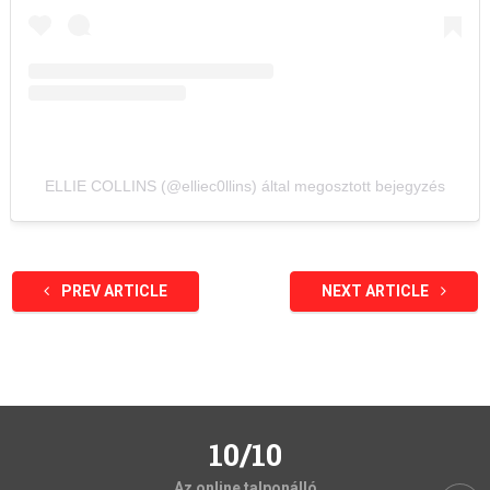
ELLIE COLLINS (@elliec0llins) által megosztott bejegyzés
PREV ARTICLE
NEXT ARTICLE
10/10
Az online talponálló