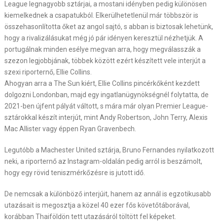
League legnagyobb sztárjai, a mostani idényben pedig különösen
kiemelkednek a csapatukból. Elkerülhetetlenül már többször is
összehasonlította őket az angol sajtó, s abban is biztosak lehetünk,
hogy a rivalizálásukat még jó pár idényen keresztül nézhetjük. A
portugálnak minden esélye megvan arra, hogy megválasszák a
szezon legjobbjának, többek között ezért készített vele interjút a
szexi riporternő, Ellie Collins.
Ahogyan arra a The Sun kiért, Ellie Collins pincérkőként kezdett
dolgozni Londonban, majd egy ingatlanügynökségnél folytatta, de
2021-ben újfent pályát váltott, s mára már olyan Premier League-
sztárokkal készít interjút, mint Andy Robertson, John Terry, Alexis
Mac Allister vagy éppen Ryan Gravenbech.
Legutóbb a Machester United sztárja, Bruno Fernandes nyilatkozott
neki, a riporternő az Instagram-oldalán pedig arról is beszámolt,
hogy egy rövid teniszmérkőzésre is jutott idő.
De nemcsak a különböző interjúit, hanem az annál is egzotikusabb
utazásait is megosztja a közel 40 ezer fős követőtáborával,
korábban Thaiföldön tett utazásáról töltött fel képeket.