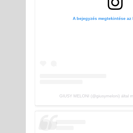
A bejegyzés megtekintése az
GIUSY MELONI (@giusymeloni) által m