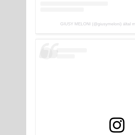
GIUSY MELONI (@giusymeloni) által m