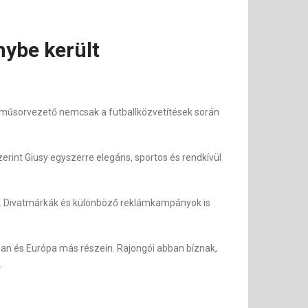
nybe került
s műsorvezető nemcsak a futballközvetítések során
zerint Giusy egyszerre elegáns, sportos és rendkívül
á. Divatmárkák és különböző reklámkampányok is
gban és Európa más részein. Rajongói abban bíznak,
.