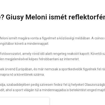
? Giusy Meloni ismét reflektorfé
 Meloni ismét magára vonta a figyelmet a közösségi médiában. A csino
ngótábor követi a mindennapjait.
fotósorozatot, amely rövid idő alatt rengeteg reakciót kapott. Követői s
nden megjelenésével képes felrobbantani az internetet.
k örvend Európában, és már nemcsak a sportkedvelők figyelnek fel r
l napra nő a követőinek száma.
 imádja, szabadidejében pedig szívesen fedez fel új helyeket Olaszorszá
dít, ahol a sport világán túl a mindennapjaiba is betekintést enged majd