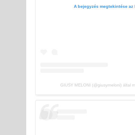
A bejegyzés megtekintése az
GIUSY MELONI (@giusymeloni) által m