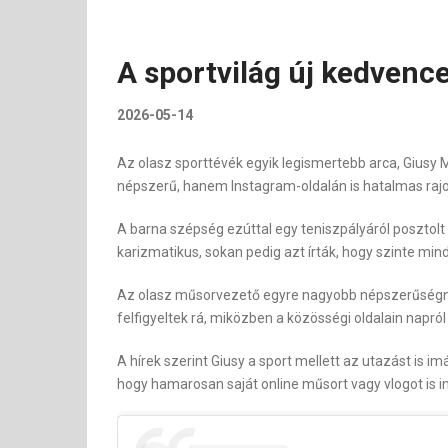
A sportvilág új kedvence
2026-05-14
Az olasz sporttévék egyik legismertebb arca, Giusy
népszerű, hanem Instagram-oldalán is hatalmas rajo
A barna szépség ezúttal egy teniszpályáról posztolt 
karizmatikus, sokan pedig azt írták, hogy szinte mi
Az olasz műsorvezető egyre nagyobb népszerűségne
felfigyeltek rá, miközben a közösségi oldalain napró
A hírek szerint Giusy a sport mellett az utazást is
hogy hamarosan saját online műsort vagy vlogot is in