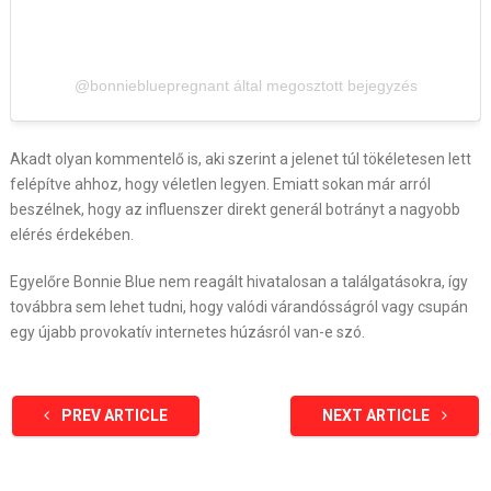
@bonniebluepregnant által megosztott bejegyzés
Akadt olyan kommentelő is, aki szerint a jelenet túl tökéletesen lett
felépítve ahhoz, hogy véletlen legyen. Emiatt sokan már arról
beszélnek, hogy az influenszer direkt generál botrányt a nagyobb
elérés érdekében.
Egyelőre Bonnie Blue nem reagált hivatalosan a találgatásokra, így
továbbra sem lehet tudni, hogy valódi várandósságról vagy csupán
egy újabb provokatív internetes húzásról van-e szó.
PREV ARTICLE
NEXT ARTICLE