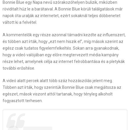
Bonnie Blue egy Napa nevű szórakozóhelyen bulizik, miközben
röviditalt húz le a barátaival. A Bonnie Blue körüli találgatások már
napok óta uralják az internetet, ezért sokaknál teljes döbbenetet
váltott ki a felvétel.
A kommentelők egy része azonnal támadni kezdte az influenszert,
és többen azt írták, hogy „ezt nem hiszik el”, míg mások szerint az
egész csak tudatos figyelemfelkeltés. Sokan arra gyanakodnak,
hogy a videó valójában egy előre megtervezett média kampány
része lehet, amelynek célja az internet felrobbantása és a pletykák
további erősítése.
A videó alatt percek alatt több száz hozzászólás jelent meg.
Többen azt írták, hogy szerintük Bonnie Blue csak megjátssza az
egészet, mások viszont attól tartanak, hogy tényleg alkoholt
fogyasztott terhesen.