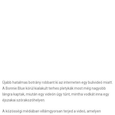
Újabb hatalmas botrány robbant ki az interneten egy bulivideó miatt.
A Bonnie Blue körül kialakult terhes pletykák most még nagyobb
lángra kaptak, miután egy videón úgy tűnt, mintha vodkát inna egy
éjszakai szórakozóhelyen.
A közösségi médiában villámgyorsan terjed a videó, amelyen