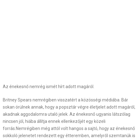
Az énekesnő nemrég ismét hírt adott magáról.
Britney Spears nemrégiben visszatért a közösségi médiába. Bár
sokan örülnek annak, hogy a popsztár végre életjelet adott magáról,
akadnak aggodalomra utaló jelek. Az énekesnő ugyanis látszólag
nincsen jól, hiába állítja ennek ellenkezőjét egy közeli
forrás.Nemrégiben még attól volt hangos a sajtó, hogy az énekesnő
sokkoló jelenetet rendezett egy étteremben, amelyről szemtanúk is