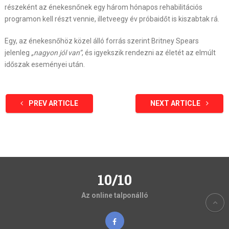
részeként az énekesnőnek egy három hónapos rehabilitációs
programon kell részt vennie, illetveegy év próbaidőt is kiszabtak rá.
Egy, az énekesnőhöz közel álló forrás szerint Britney Spears
jelenleg
„nagyon jól van”
, és igyekszik rendezni az életét az elmúlt
időszak eseményei után.
PREV ARTICLE
NEXT ARTICLE
10/10
Az online talponálló