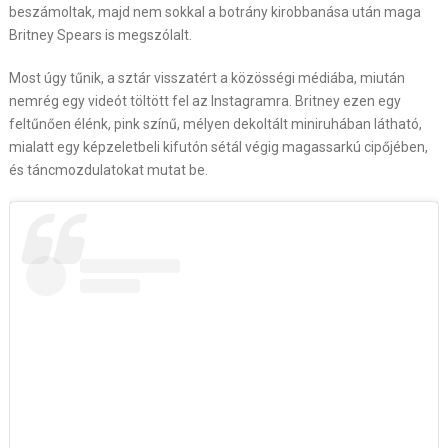
beszámoltak, majd nem sokkal a botrány kirobbanása után maga
Britney Spears is megszólalt.
Most úgy tűnik, a sztár visszatért a közösségi médiába, miután
nemrég egy videót töltött fel az Instagramra. Britney ezen egy
feltűnően élénk, pink színű, mélyen dekoltált miniruhában látható,
mialatt egy képzeletbeli kifutón sétál végig magassarkú cipőjében,
és táncmozdulatokat mutat be.