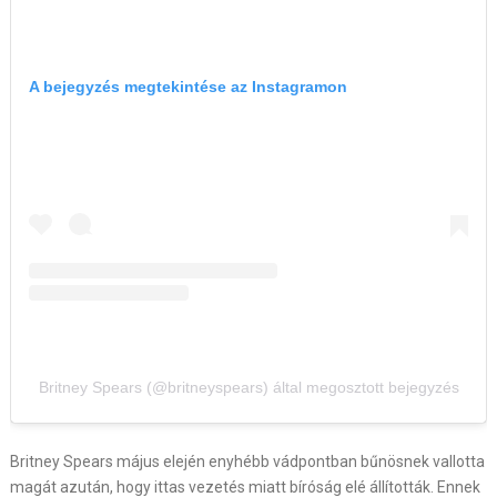
A bejegyzés megtekintése az Instagramon
Britney Spears (@britneyspears) által megosztott bejegyzés
Britney Spears május elején enyhébb vádpontban bűnösnek vallotta
magát azután, hogy ittas vezetés miatt bíróság elé állították. Ennek