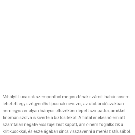
Mihályfi Luca sok szempontból megosztónak számít: habár sosem
lehetett egy szégyenlős típusnak nevezni, az utóbbi időszakban
nem egyszer olyan hiányos öltözékben lépett színpadra, amikkel
finoman szólva is kiverte a biztosítékot. A fiatal énekesnő emiatt
számtalan negatív visszajelzést kapott, ám ő nem foglalkozik a
kritikusokkal, és esze ágában sincs visszavenni a merész stílusából.