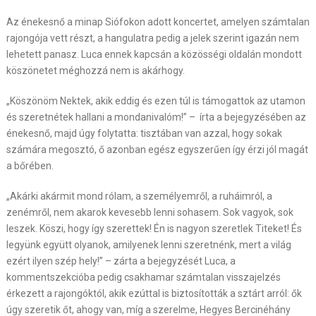
Az énekesnő a minap Siófokon adott koncertet, amelyen számtalan
rajongója vett részt, a hangulatra pedig a jelek szerint igazán nem
lehetett panasz. Luca ennek kapcsán a közösségi oldalán mondott
köszönetet méghozzá nem is akárhogy.
„Köszönöm Nektek, akik eddig és ezen túl is támogattok az utamon
és szeretnétek hallani a mondanivalóm!” – írta a bejegyzésében az
énekesnő, majd úgy folytatta: tisztában van azzal, hogy sokak
számára megosztó, ő azonban egész egyszerűen így érzi jól magát
a bőrében.
„Akárki akármit mond rólam, a személyemről, a ruháimról, a
zenémről, nem akarok kevesebb lenni sohasem. Sok vagyok, sok
leszek. Köszi, hogy így szerettek! Én is nagyon szeretlek Titeket! És
legyünk együtt olyanok, amilyenek lenni szeretnénk, mert a világ
ezért ilyen szép hely!” – zárta a bejegyzését Luca, a
kommentszekcióba pedig csakhamar számtalan visszajelzés
érkezett a rajongóktól, akik ezúttal is biztosították a sztárt arról: ők
úgy szeretik őt, ahogy van, míg a szerelme, Hegyes Bercinéhány