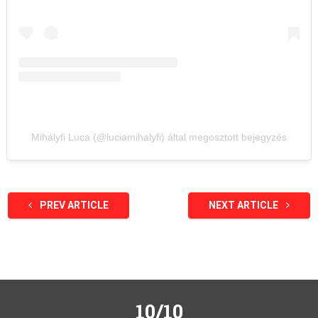
Mihályfi Luca (@luciamihalyfi) által megosztott bejegyzés
PREV ARTICLE
NEXT ARTICLE
10/10