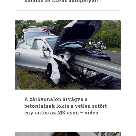
kamion az M3-as autópályán
A záróvonalon átvágva a
betonfalnak lökte a vétlen sofőrt
egy autós az M3-ason – videó