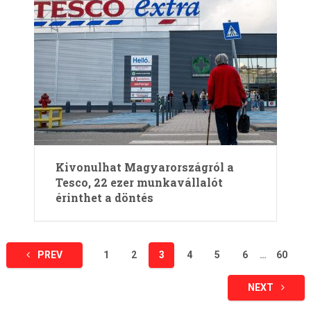
Kivonulhat Magyarországról a
Tesco, 22 ezer munkavállalót
érinthet a döntés
Bejegyzések
PREV
1
2
3
4
5
6
…
60
lapozása
NEXT