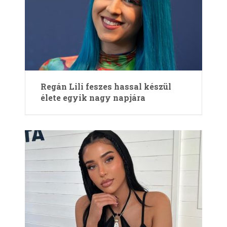
Regán Lili feszes hassal készül
élete egyik nagy napjára