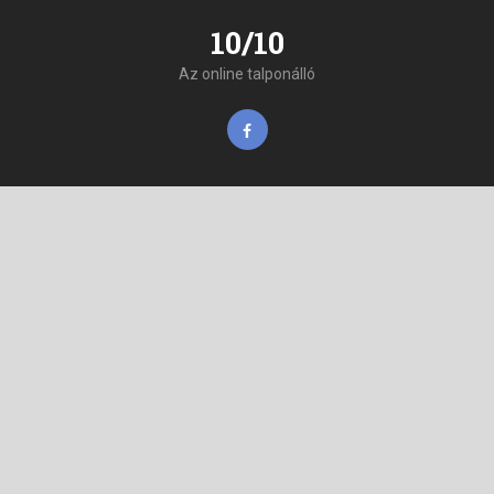
10/10
Az online talponálló