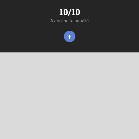
10/10
Az online talponálló