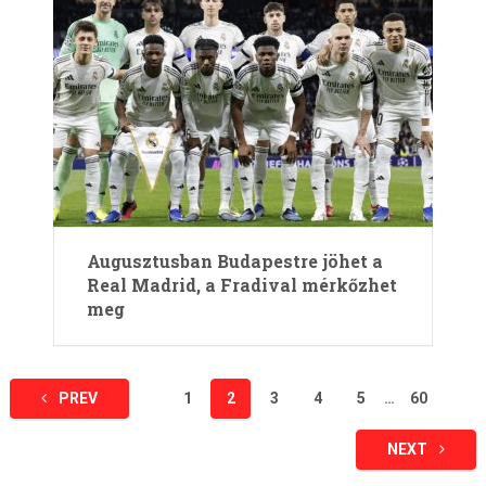
Augusztusban Budapestre jöhet a
Real Madrid, a Fradival mérkőzhet
meg
Bejegyzések
PREV
1
2
3
4
5
…
60
lapozása
NEXT