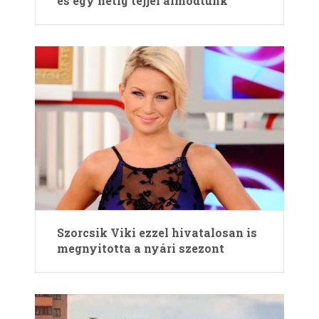
és egy hétig tejjel álmodtunk
Szorcsik Viki ezzel hivatalosan is
megnyitotta a nyári szezont