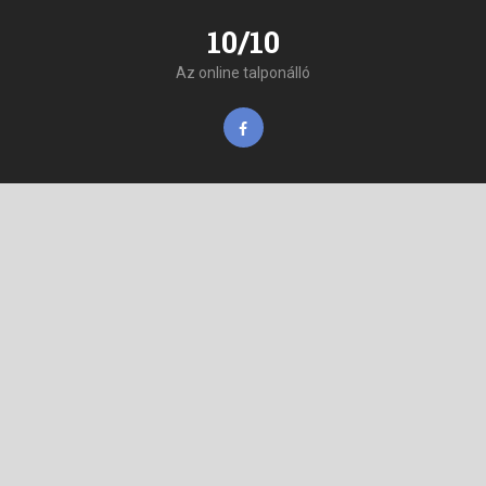
10/10
Az online talponálló