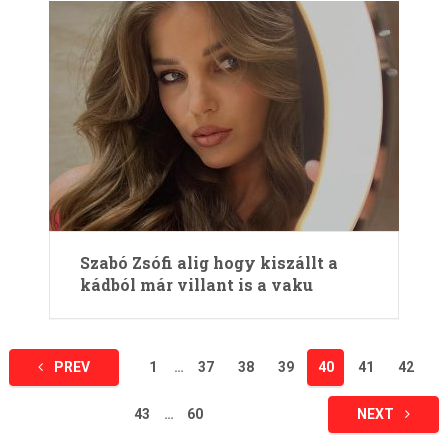
Szabó Zsófi alig hogy kiszállt a
kádból már villant is a vaku
Bejegyzések
PREV
1
…
37
38
39
40
41
42
lapozása
43
…
60
NEXT