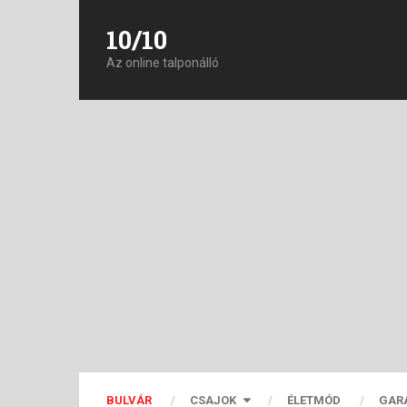
10/10
Az online talponálló
BULVÁR
CSAJOK
ÉLETMÓD
GAR