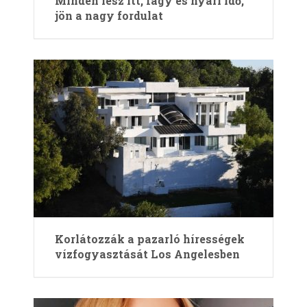
Minden lesz itt, fagy és nyári idő,
jön a nagy fordulat
Korlátozzák a pazarló hírességek
vízfogyasztását Los Angelesben