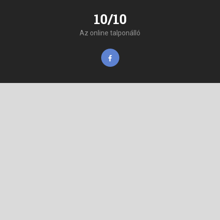
10/10
Az online talponálló