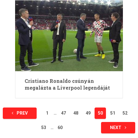
Cristiano Ronaldo csúnyán
megalázta a Liverpool legendáját
Bejegyzések
PREV
1
…
47
48
49
50
51
52
lapozása
53
…
60
NEXT