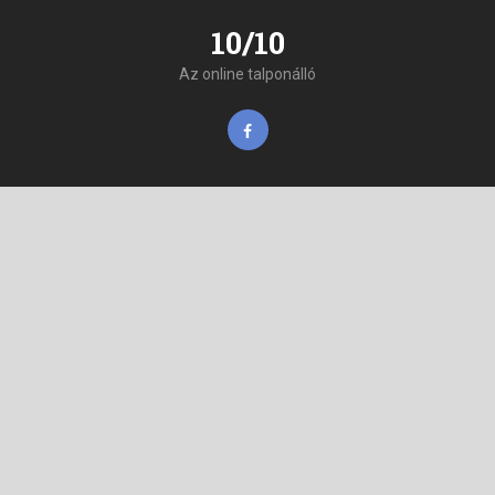
10/10
Az online talponálló