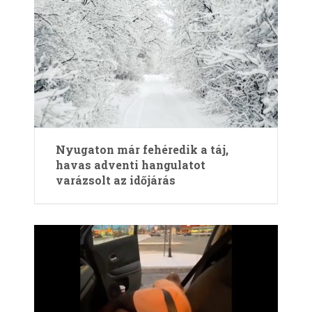
Nyugaton már fehéredik a táj,
havas adventi hangulatot
varázsolt az időjárás