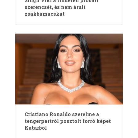
Singh Viki a tinderen próbált
szerencsét, és nem árult
zsákbamacskát
Cristiano Ronaldo szerelme a
tengerpartról posztolt forró képet
Katarból