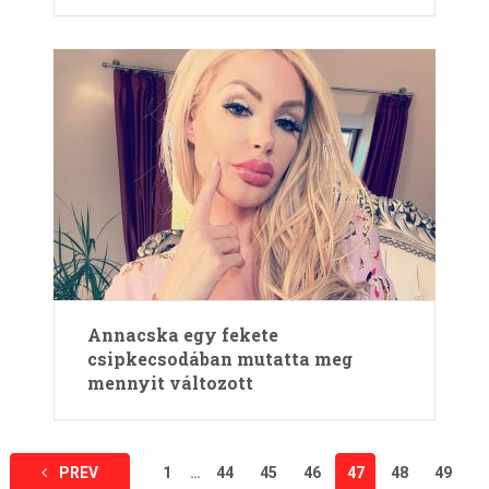
Annacska egy fekete
csipkecsodában mutatta meg
mennyit változott
Bejegyzések
PREV
1
…
44
45
46
47
48
49