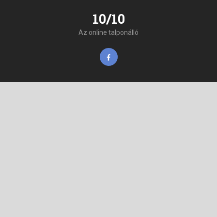
10/10
Az online talponálló