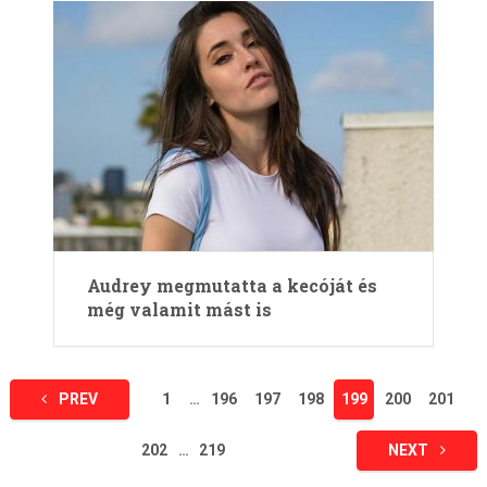
Audrey megmutatta a kecóját és
még valamit mást is
Bejegyzések
PREV
1
…
196
197
198
199
200
201
lapozása
202
…
219
NEXT