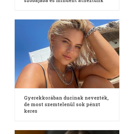
szobájába és mindent átnéztünk
Gyerekkorában ducinak nevezték,
de most szemtelenül sok pénzt
keres