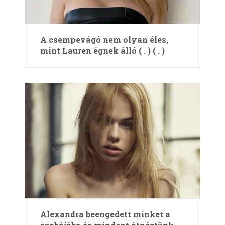
A csempevágó nem olyan éles,
mint Lauren égnek álló ( . ) ( . )
Alexandra beengedett minket a