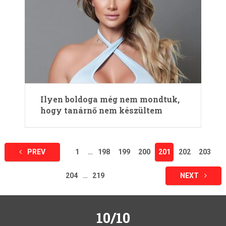
Ilyen boldoga még nem mondtuk,
hogy tanárnő nem készültem
Bejegyzések
PREV
1
…
198
199
200
201
202
203
lapozása
204
…
219
NEXT
10/10