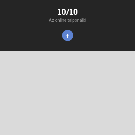
10/10
Az online talponálló