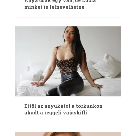
Anya csak egy van, de Lucia
minket is felnevelhetne
Ettől az anyukától a torkunkon
akadt a reggeli vajaskifli