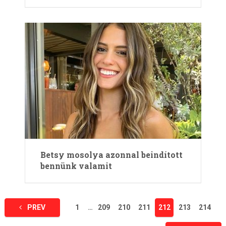
Betsy mosolya azonnal beindított
bennünk valamit
Bejegyzések
PREV
1
…
209
210
211
212
213
214
lapozása