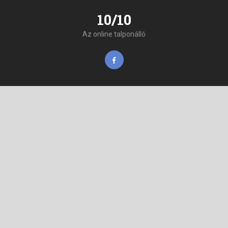
10/10
Az online talponálló