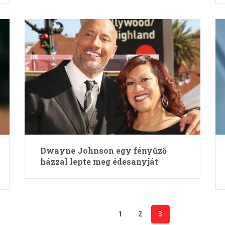
Dwayne Johnson egy fényűző
házzal lepte meg édesanyját
1
2
3