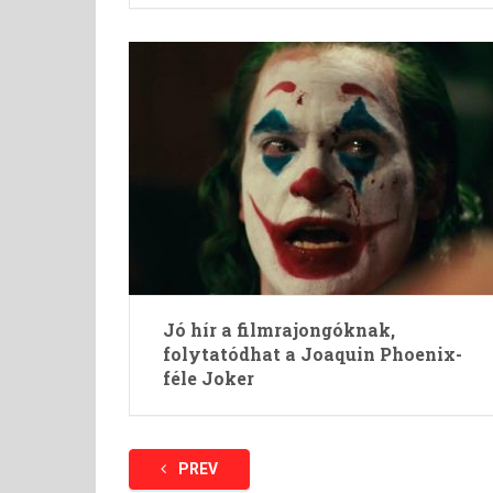
Jó hír a filmrajongóknak,
folytatódhat a Joaquin Phoenix-
féle Joker
Bejegyzések
PREV