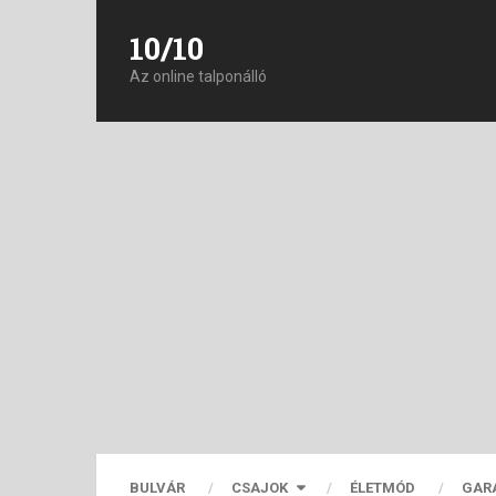
10/10
Az online talponálló
BULVÁR
CSAJOK
ÉLETMÓD
GAR