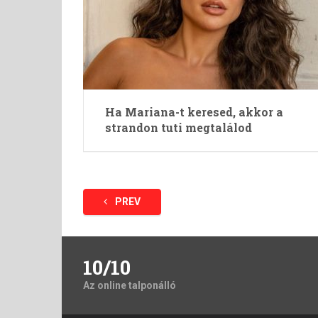
Ha Mariana-t keresed, akkor a
strandon tuti megtalálod
Bejegyzések
PREV
lapozása
10/10
Az online talponálló