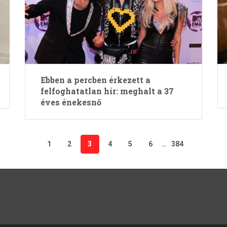
Ebben a percben érkezett a
felfoghatatlan hír: meghalt a 37
éves énekesnő
1
2
3
4
5
6
…
384