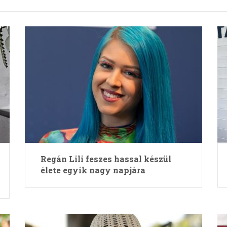
Regán Lili feszes hassal készül
élete egyik nagy napjára