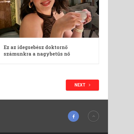
Ez az idegsebész doktornő
számunkra a nagybetűs nő
NEXT