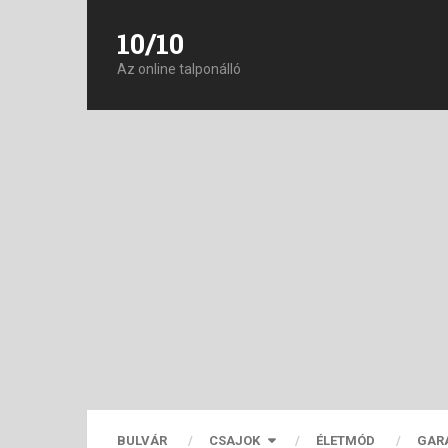
10/10
Az online talponálló
BULVÁR
CSAJOK
ÉLETMÓD
GAR