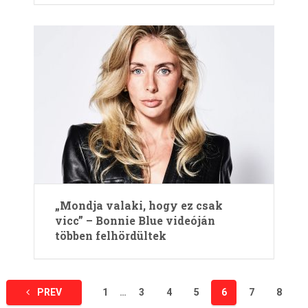
„Mondja valaki, hogy ez csak
vicc” – Bonnie Blue videóján
többen felhördültek
Bejegyzések
PREV
1
…
3
4
5
6
7
8