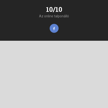
10/10
Az online talponálló