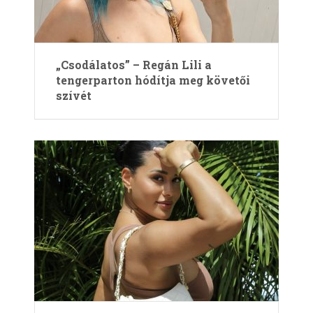
„Csodálatos” – Regán Lili a
tengerparton hódítja meg követői
szívét