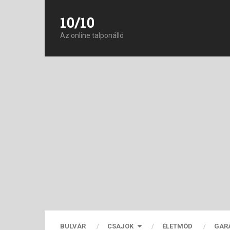
10/10
Az online talponálló
BULVÁR
CSAJOK
ÉLETMÓD
GAR