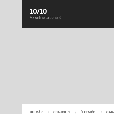
10/10
Az online talponálló
BULVÁR
CSAJOK
ÉLETMÓD
GAR