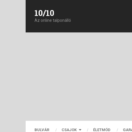
10/10
Az online talponálló
BULVÁR
CSAJOK
ÉLETMÓD
GAR