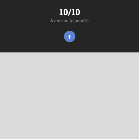
10/10
Az online talponálló