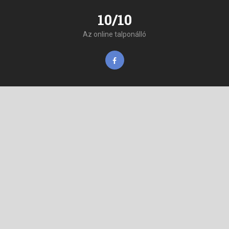
10/10
Az online talponálló