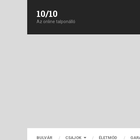
10/10
Az online talponálló
BULVÁR
CSAJOK
ÉLETMÓD
GAR