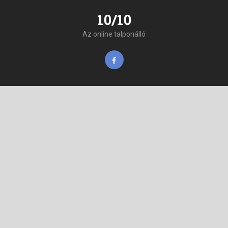
10/10
Az online talponálló