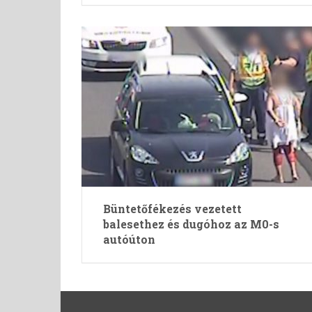
Büntetőfékezés vezetett
balesethez és dugóhoz az M0-s
autóúton