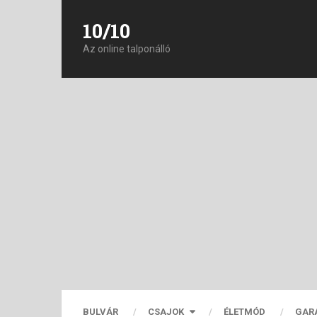
10/10
Az online talponálló
BULVÁR
CSAJOK
ÉLETMÓD
GAR