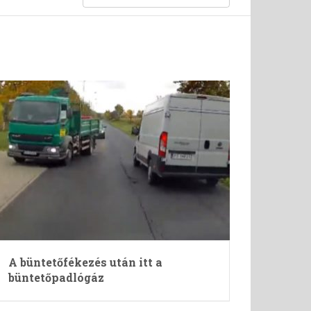
A büntetőfékezés után itt a
büntetőpadlógáz