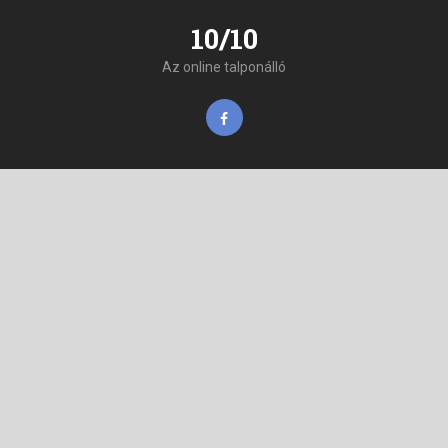
10/10
Az online talponálló