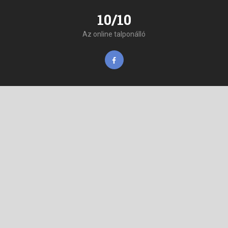
10/10
Az online talponálló