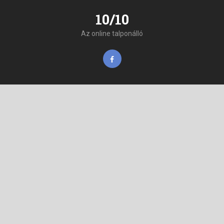
10/10
Az online talponálló