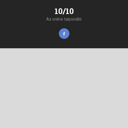
10/10
Az online talponálló