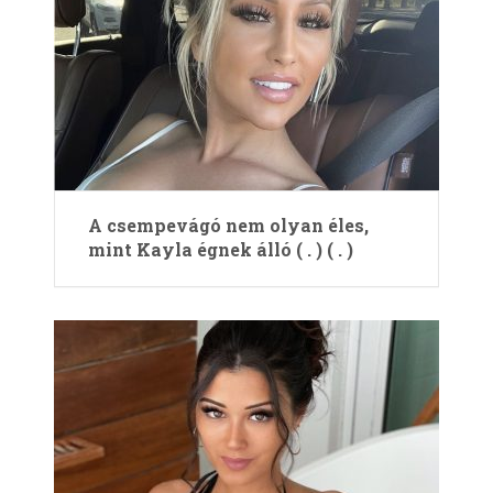
A csempevágó nem olyan éles,
mint Kayla égnek álló ( . ) ( . )