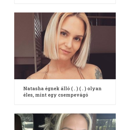
Natasha égnek álló ( . ) ( . ) olyan
éles, mint egy csempevágó