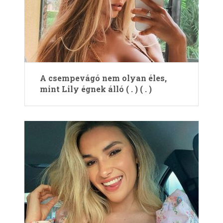
A csempevágó nem olyan éles,
mint Lily égnek álló ( . ) ( . )