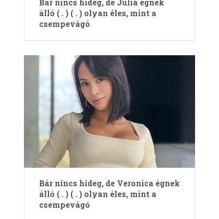
Bár nincs hideg, de Julia égnek
álló ( . ) ( . ) olyan éles, mint a
csempevágó
Bár nincs hideg, de Veronica égnek
álló ( . ) ( . ) olyan éles, mint a
csempevágó