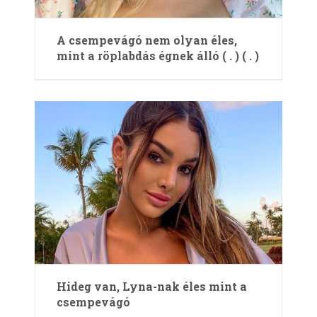
A csempevágó nem olyan éles,
mint a röplabdás égnek álló ( . ) ( . )
Hideg van, Lyna-nak éles mint a
csempevágó