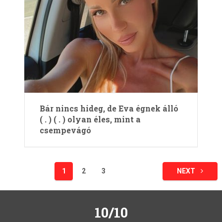
Bár nincs hideg, de Eva égnek álló
( . ) ( . ) olyan éles, mint a
csempevágó
Bejegyzések
1
2
3
NEXT
lapozása
10/10