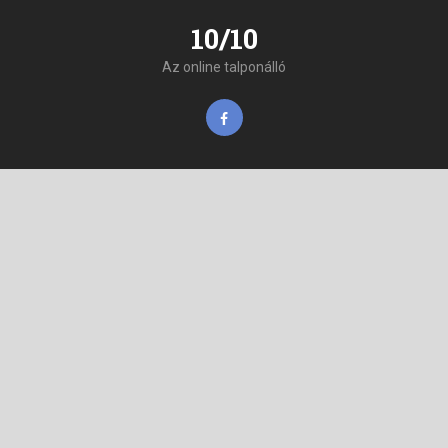
10/10
Az online talponálló