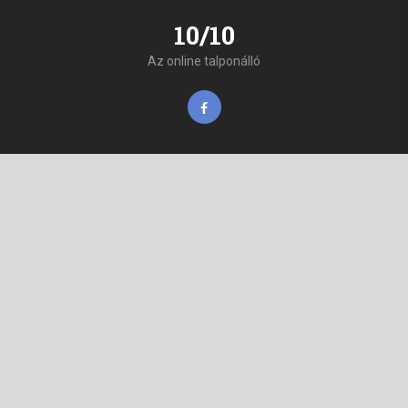
10/10
Az online talponálló