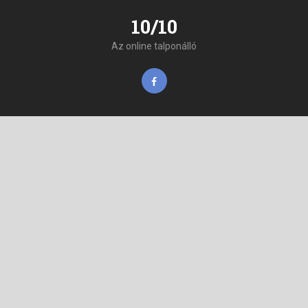
10/10
Az online talponálló