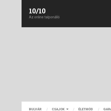
10/10
Az online talponálló
BULVÁR
CSAJOK
ÉLETMÓD
GAR