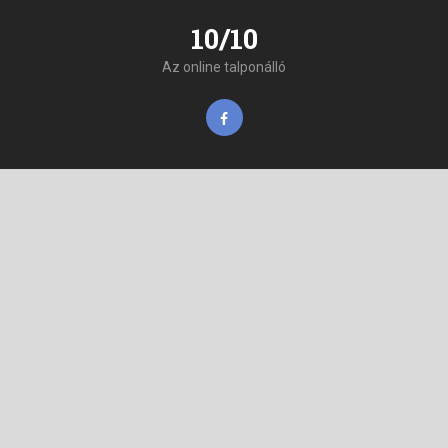
10/10
Az online talponálló