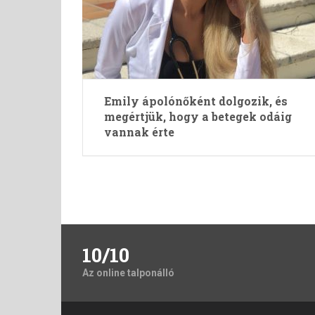
Emily ápolónőként dolgozik, és
megértjük, hogy a betegek odáig
vannak érte
Bejegyzések
lapozása
10/10
Az online talponálló