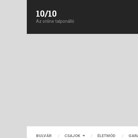
10/10
Az online talponálló
BULVÁR
CSAJOK
ÉLETMÓD
GAR