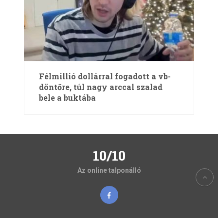
Félmillió dollárral fogadott a vb-
döntőre, túl nagy arccal szalad
bele a buktába
10/10
Az online talponálló