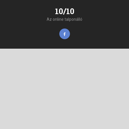
10/10
Az online talponálló