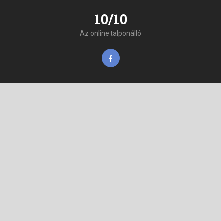
10/10
Az online talponálló