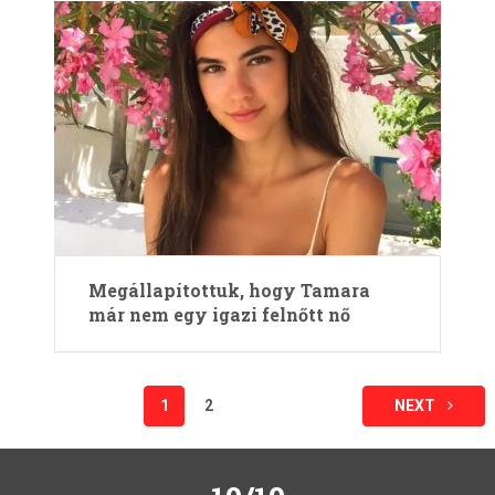
Megállapítottuk, hogy Tamara
már nem egy igazi felnőtt nő
Bejegyzések
1
2
NEXT
lapozása