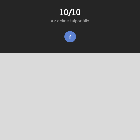
10/10
Az online talponálló