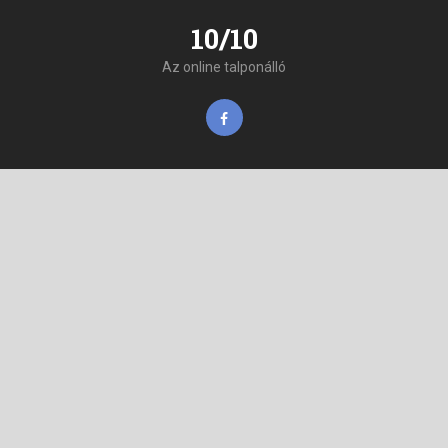
10/10
Az online talponálló