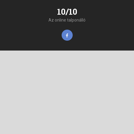
10/10
Az online talponálló