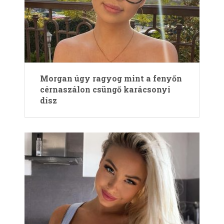
Morgan úgy ragyog mint a fenyőn
cérnaszálon csüngő karácsonyi
dísz