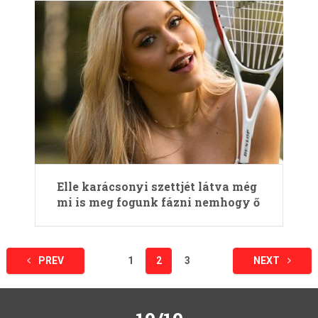
Elle karácsonyi szettjét látva még
mi is meg fogunk fázni nemhogy ő
Bejegyzések
PREV
1
2
3
NEXT
lapozása