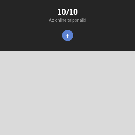
10/10
Az online talponálló