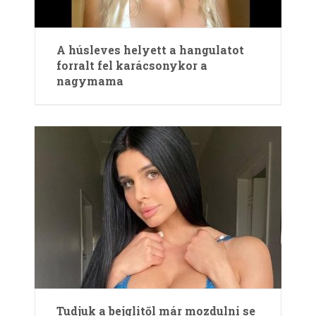
A húsleves helyett a hangulatot
forralt fel karácsonykor a
nagymama
Tudjuk a bejglitől már mozdulni se