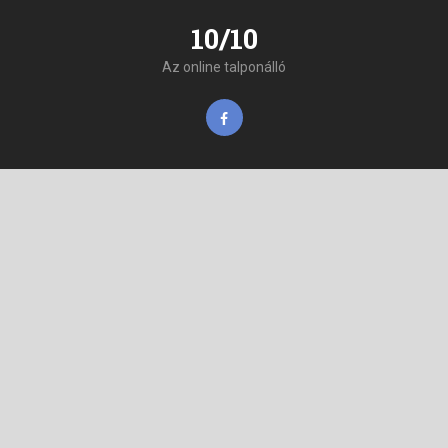
10/10
Az online talponálló