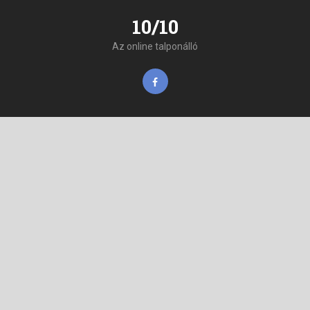
10/10
Az online talponálló