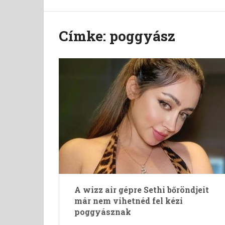
Címke:
poggyász
A wizz air gépre Sethi bőröndjeit
már nem vihetnéd fel kézi
poggyásznak