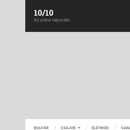
10/10
Az online talponálló
BULVÁR
CSAJOK
ÉLETMÓD
GAR