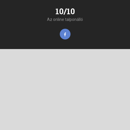
10/10
Az online talponálló