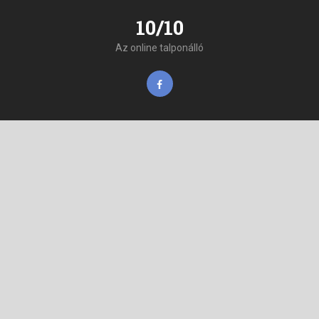
10/10
Az online talponálló