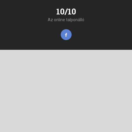
10/10
Az online talponálló